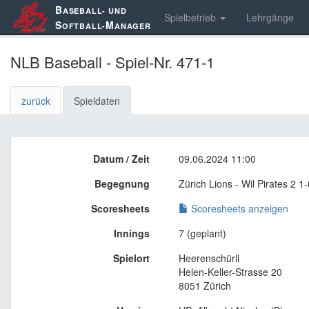
B
ASEBALL- UND
Spielbetrieb
Lehrgänge
S
M
OFTBALL-
ANAGER
NLB Baseball - Spiel-Nr. 471-1
zurück
Spieldaten
Datum / Zeit
09.06.2024 11:00
Begegnung
Zürich Lions - Wil Pirates 2 1-
Scoresheets
Scoresheets anzeigen
Innings
7 (geplant)
Spielort
Heerenschürli
Helen-Keller-Strasse 20
8051 Zürich