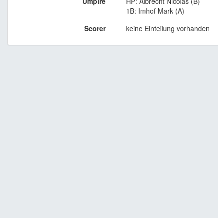
Umpire
HP: Albrecht Nicolas (B)
1B: Imhof Mark (A)
Scorer
keine Einteilung vorhanden