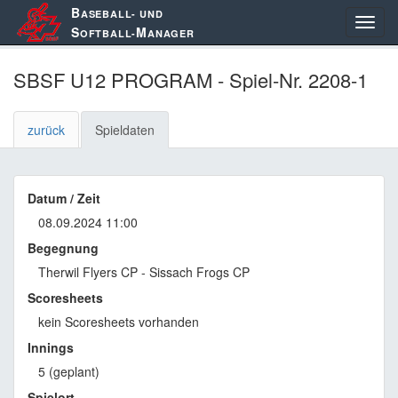
B
ASEBALL- UND
S
M
OFTBALL-
ANAGER
SBSF U12 PROGRAM - Spiel-Nr. 2208-1
zurück
Spieldaten
Datum / Zeit
08.09.2024 11:00
Begegnung
Therwil Flyers CP - Sissach Frogs CP
Scoresheets
kein Scoresheets vorhanden
Innings
5 (geplant)
Spielort