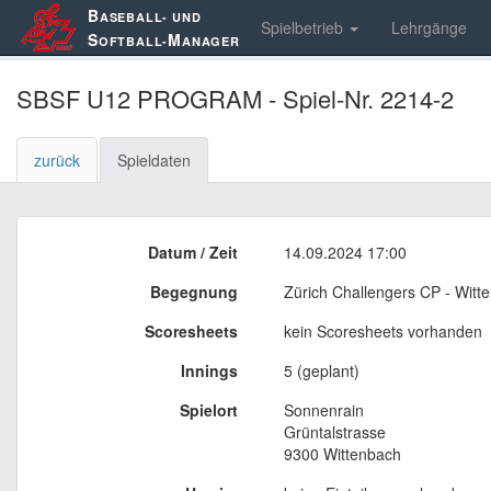
B
ASEBALL- UND
Spielbetrieb
Lehrgänge
S
M
OFTBALL-
ANAGER
SBSF U12 PROGRAM - Spiel-Nr. 2214-2
zurück
Spieldaten
Datum / Zeit
14.09.2024 17:00
Begegnung
Zürich Challengers CP - Wi
Scoresheets
kein Scoresheets vorhanden
Innings
5 (geplant)
Spielort
Sonnenrain
Grüntalstrasse
9300 Wittenbach