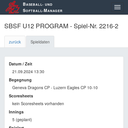
B
ASEBALL- UND
S
M
OFTBALL-
ANAGER
SBSF U12 PROGRAM - Spiel-Nr. 2216-2
zurück
Spieldaten
Datum / Zeit
21.09.2024 13:30
Begegnung
Geneva Dragons CP - Luzern Eagles CP 10-10
Scoresheets
kein Scoresheets vorhanden
Innings
5 (geplant)
Spielort