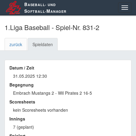
B
ASEBALL- UND
S
M
OFTBALL-
ANAGER
1.Liga Baseball - Spiel-Nr. 831-2
zurück
Spieldaten
Datum / Zeit
31.05.2025 12:30
Begegnung
Embrach Mustangs 2 - Wil Pirates 2 16-5
Scoresheets
kein Scoresheets vorhanden
Innings
7 (geplant)
Spielort