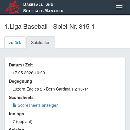
B
ASEBALL- UND
S
M
OFTBALL-
ANAGER
1.Liga Baseball - Spiel-Nr. 815-1
zurück
Spieldaten
Datum / Zeit
17.05.2026 10:00
Begegnung
Luzern Eagles 2 - Bern Cardinals 2 13-14
Scoresheets
Scoresheets anzeigen
Innings
7 (geplant)
Spielort