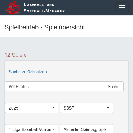
B
ASEBALL- UND
S
M
OFTBALL-
ANAGER
Spielbetrieb - Spielübersicht
12 Spiele
Suche zurücksetzen
Suche
2025
SBSF
1.Liga Baseball Vorrunde Ost
Aktueller Spieltag
,
Spiele (alle)