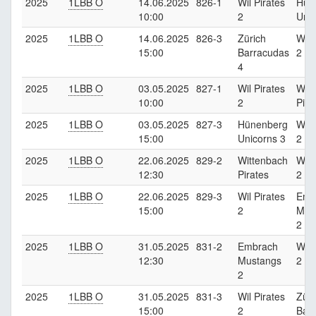
2025
1LBB O
14.06.2025
826-1
Wil Pirates
Hün
10:00
2
Unic
2025
1LBB O
14.06.2025
826-3
Zürich
Wil 
15:00
Barracudas
2
4
2025
1LBB O
03.05.2025
827-1
Wil Pirates
Wit
10:00
2
Pira
2025
1LBB O
03.05.2025
827-3
Hünenberg
Wil 
15:00
Unicorns 3
2
2025
1LBB O
22.06.2025
829-2
Wittenbach
Wil 
12:30
Pirates
2
2025
1LBB O
22.06.2025
829-3
Wil Pirates
Emb
15:00
2
Mus
2
2025
1LBB O
31.05.2025
831-2
Embrach
Wil 
12:30
Mustangs
2
2
2025
1LBB O
31.05.2025
831-3
Wil Pirates
Züri
15:00
2
Bar