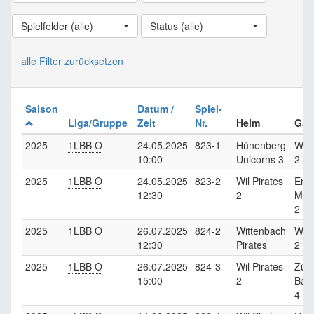
Spielfelder (alle)
Status (alle)
alle Filter zurücksetzen
Saison
Datum /
Spiel-
Liga/Gruppe
Zeit
Nr.
Heim
Gas
2025
1LBB O
24.05.2025
823-1
Hünenberg
Wil 
10:00
Unicorns 3
2
2025
1LBB O
24.05.2025
823-2
Wil Pirates
Emb
12:30
2
Mus
2
2025
1LBB O
26.07.2025
824-2
Wittenbach
Wil 
12:30
Pirates
2
2025
1LBB O
26.07.2025
824-3
Wil Pirates
Züri
15:00
2
Bar
4