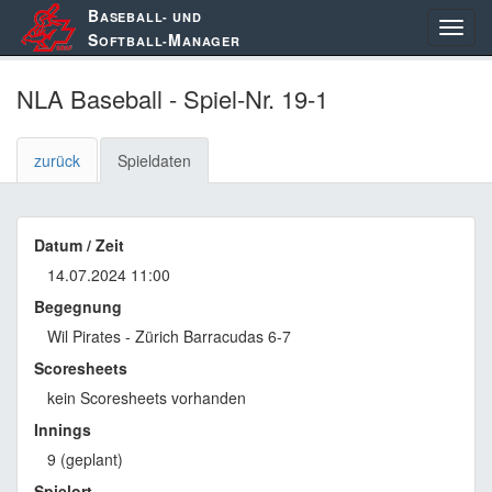
B
ASEBALL- UND
S
M
OFTBALL-
ANAGER
NLA Baseball - Spiel-Nr. 19-1
zurück
Spieldaten
Datum / Zeit
14.07.2024 11:00
Begegnung
Wil Pirates - Zürich Barracudas 6-7
Scoresheets
kein Scoresheets vorhanden
Innings
9 (geplant)
Spielort