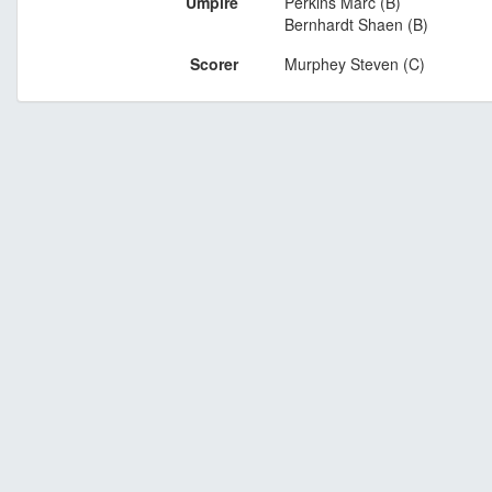
Umpire
Perkins Marc (B)
Bernhardt Shaen (B)
Scorer
Murphey Steven (C)