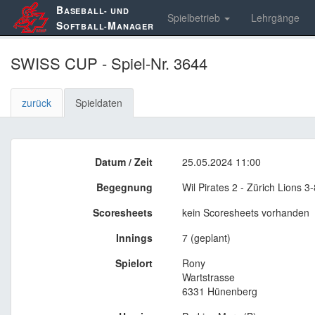
B
ASEBALL- UND
Spielbetrieb
Lehrgänge
S
M
OFTBALL-
ANAGER
SWISS CUP - Spiel-Nr. 3644
zurück
Spieldaten
Datum / Zeit
25.05.2024 11:00
Begegnung
Wil Pirates 2 - Zürich Lions 3-
Scoresheets
kein Scoresheets vorhanden
Innings
7 (geplant)
Spielort
Rony
Wartstrasse
6331 Hünenberg