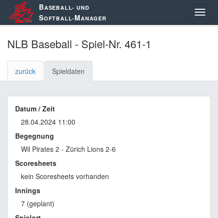
B
ASEBALL- UND
S
M
OFTBALL-
ANAGER
NLB Baseball - Spiel-Nr. 461-1
zurück
Spieldaten
Datum / Zeit
28.04.2024 11:00
Begegnung
Wil Pirates 2 - Zürich Lions 2-6
Scoresheets
kein Scoresheets vorhanden
Innings
7 (geplant)
Spielort