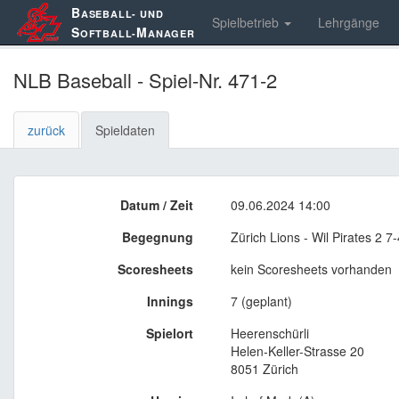
B
ASEBALL- UND
Spielbetrieb
Lehrgänge
S
M
OFTBALL-
ANAGER
NLB Baseball - Spiel-Nr. 471-2
zurück
Spieldaten
Datum / Zeit
09.06.2024 14:00
Begegnung
Zürich Lions - Wil Pirates 2 7-
Scoresheets
kein Scoresheets vorhanden
Innings
7 (geplant)
Spielort
Heerenschürli
Helen-Keller-Strasse 20
8051 Zürich