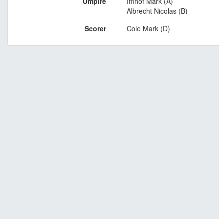
Umpire
Imhof Mark (A)
Albrecht Nicolas (B)
Scorer
Cole Mark (D)