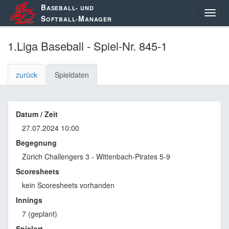
B
ASEBALL- UND
S
M
OFTBALL-
ANAGER
1.Liga Baseball - Spiel-Nr. 845-1
zurück
Spieldaten
Datum / Zeit
27.07.2024 10:00
Begegnung
Zürich Challengers 3 - Wittenbach-Pirates 5-9
Scoresheets
kein Scoresheets vorhanden
Innings
7 (geplant)
Spielort