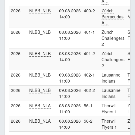
A…
2026
NLBB_NLB
09.08.2026
400-2
Zürich
Emb
14:00
Barracudas
Mus
A…
2026
NLBB_NLB
08.08.2026
401-1
Zürich
Sis
11:00
Challengers
Fro
2
2026
NLBB_NLB
08.08.2026
401-2
Zürich
Sis
14:00
Challengers
Fro
2
2026
NLBB_NLB
09.08.2026
402-1
Lausanne
The
11:00
Indians
Fly
2026
NLBB_NLB
09.08.2026
402-2
Lausanne
The
14:00
Indians
Fly
2026
NLBB_NLA
08.08.2026
56-1
Therwil
Zür
11:00
Flyers 1
Lio
2026
NLBB_NLA
08.08.2026
56-2
Therwil
Zür
14:00
Flyers 1
Lio