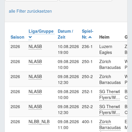
alle Filter zurücksetzen
Liga/Gruppe
Datum /
Spiel-
Saison
Zeit
Nr.
Heim
Gas
2026
NLASB
10.08.2026
236-1
Luzern
Zür
19:00
Eagles
Bar
2026
NLASB
09.08.2026
250-1
Zürich
Wit
10:00
Barracudas
Pan
2026
NLASB
09.08.2026
250-2
Zürich
Wit
12:30
Barracudas
Pan
2026
NLASB
09.08.2026
252-1
SG Therwil
Ber
10:00
Flyers/W…
Car
2026
NLASB
09.08.2026
252-2
SG Therwil
Ber
12:30
Flyers/W…
Car
2026
NLBB_NLB
09.08.2026
400-1
Zürich
Emb
11:00
Barracudas
Mus