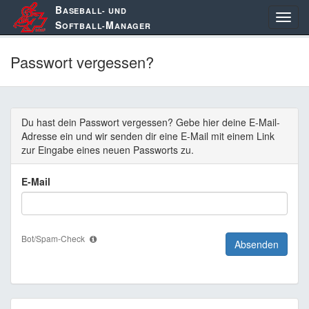
B
ASEBALL- UND
S
M
OFTBALL-
ANAGER
Passwort vergessen?
Du hast dein Passwort vergessen? Gebe hier deine E-Mail-
Adresse ein und wir senden dir eine E-Mail mit einem Link
zur Eingabe eines neuen Passworts zu.
E-Mail
Wenn
Bot/Spam-Check
du
ein
Mensch
bist,
lasse