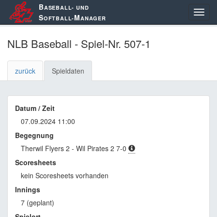
B
ASEBALL- UND
S
M
OFTBALL-
ANAGER
NLB Baseball - Spiel-Nr. 507-1
zurück
Spieldaten
Datum / Zeit
07.09.2024 11:00
Begegnung
Therwil Flyers 2 - Wil Pirates 2 7-0
Scoresheets
kein Scoresheets vorhanden
Innings
7 (geplant)
Spielort