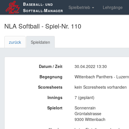
B
ASEBALL- UND
Spielbetrieb
Lehrgänge
S
M
OFTBALL-
ANAGER
NLA Softball - Spiel-Nr. 110
zurück
Spieldaten
Datum / Zeit
30.04.2022 13:30
Begegnung
Wittenbach Panthers - Luzern
Scoresheets
kein Scoresheets vorhanden
Innings
7 (geplant)
Spielort
Sonnenrain
Grüntalstrasse
9300 Wittenbach