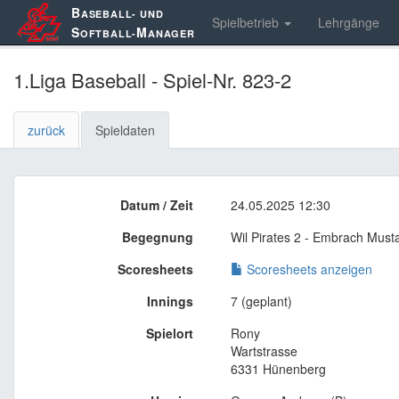
B
ASEBALL- UND
Spielbetrieb
Lehrgänge
S
M
OFTBALL-
ANAGER
1.Liga Baseball - Spiel-Nr. 823-2
zurück
Spieldaten
Datum / Zeit
24.05.2025 12:30
Begegnung
Wil Pirates 2 - Embrach Must
Scoresheets
Scoresheets anzeigen
Innings
7 (geplant)
Spielort
Rony
Wartstrasse
6331 Hünenberg