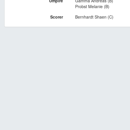
Umpire
Gamma Andreas (B)
Probst Melanie (B)
Scorer
Bernhardt Shaen (C)