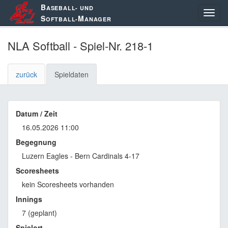
B
ASEBALL- UND
S
M
OFTBALL-
ANAGER
NLA Softball - Spiel-Nr. 218-1
zurück
Spieldaten
Datum / Zeit
16.05.2026 11:00
Begegnung
Luzern Eagles - Bern Cardinals 4-17
Scoresheets
kein Scoresheets vorhanden
Innings
7 (geplant)
Spielort