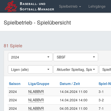
B
ASEBALL- UND
Spielbetrieb
Lehrgänge
S
M
OFTBALL-
ANAGER
Spielbetrieb - Spielübersicht
81 Spiele
2024
SBSF
Ligen (alle)
Aktueller Spieltag
,
Spiele (alle)
Spielf
Saison
Liga/Gruppe
Datum / Zeit
Spiel-N
2024
NLABBVR
14.04.2024 11:00
3-1
2024
NLABBVR
14.04.2024 14:00
3-2
2024
NLABBVR
04.05.2024 11:00
7-1