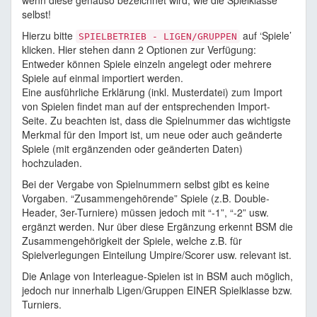
wenn diese genauso bezeichnet wird, wie die Spielklasse
selbst!
Hierzu bitte
auf ‘Spiele’
SPIELBETRIEB - LIGEN/GRUPPEN
klicken. Hier stehen dann 2 Optionen zur Verfügung:
Entweder können Spiele einzeln angelegt oder mehrere
Spiele auf einmal importiert werden.
Eine ausführliche Erklärung (inkl. Musterdatei) zum Import
von Spielen findet man auf der entsprechenden Import-
Seite. Zu beachten ist, dass die Spielnummer das wichtigste
Merkmal für den Import ist, um neue oder auch geänderte
Spiele (mit ergänzenden oder geänderten Daten)
hochzuladen.
Bei der Vergabe von Spielnummern selbst gibt es keine
Vorgaben. “Zusammengehörende” Spiele (z.B. Double-
Header, 3er-Turniere) müssen jedoch mit “-1”, “-2” usw.
ergänzt werden. Nur über diese Ergänzung erkennt BSM die
Zusammengehörigkeit der Spiele, welche z.B. für
Spielverlegungen Einteilung Umpire/Scorer usw. relevant ist.
Die Anlage von Interleague-Spielen ist in BSM auch möglich,
jedoch nur innerhalb Ligen/Gruppen EINER Spielklasse bzw.
Turniers.