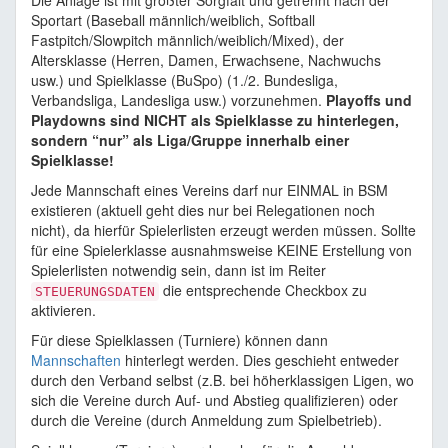
Die Anlage ist mit größter Sorgfalt und getrennt nach der
Sportart (Baseball männlich/weiblich, Softball
Fastpitch/Slowpitch männlich/weiblich/Mixed), der
Altersklasse (Herren, Damen, Erwachsene, Nachwuchs
usw.) und Spielklasse (BuSpo) (1./2. Bundesliga,
Verbandsliga, Landesliga usw.) vorzunehmen.
Playoffs und
Playdowns sind NICHT als Spielklasse zu hinterlegen,
sondern “nur” als Liga/Gruppe innerhalb einer
Spielklasse!
Jede Mannschaft eines Vereins darf nur EINMAL in BSM
existieren (aktuell geht dies nur bei Relegationen noch
nicht), da hierfür Spielerlisten erzeugt werden müssen. Sollte
für eine Spielerklasse ausnahmsweise KEINE Erstellung von
Spielerlisten notwendig sein, dann ist im Reiter
die entsprechende Checkbox zu
STEUERUNGSDATEN
aktivieren.
Für diese Spielklassen (Turniere) können dann
Mannschaften
hinterlegt werden. Dies geschieht entweder
durch den Verband selbst (z.B. bei höherklassigen Ligen, wo
sich die Vereine durch Auf- und Abstieg qualifizieren) oder
durch die Vereine (durch Anmeldung zum Spielbetrieb).