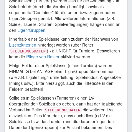
Spielklassen (Turniere) werden also für die Anmeldung zum
Spielbetrieb (durch die Vereine) benötigt, sowie als
sogenannte “Container” für die unter- bzw. zugeordneten
Ligen/Gruppen genutzt. Alle weiteren Informationen (z.B.
Spiele, Tabelle, Strafen, Spielverlegungen) hängen dann an
den
Ligen/Gruppen
.
Innerhalb einer Spielklasse kann zudem der Nachweis von
Lizenzkriterien
hinterlegt werden (über Reiter
) - gilt NICHT für Turniere. Desweiteren
STEUERUNGSDATEN
kann die
Pflege von Roster
aktiviert werden.
Einige Felder einer Spielklasse (eines Turniers) werden
EINMALIG bei ANLAGE einer Liga/Gruppe übernommen
(wie z.B. Ligaleitung/Turnierleitung, Spielmodus, Angesetzte
Innings usw.). Bitte hierzu ggf. auch die Hilfetexte in den
Feldern beachten!
Sollte es in Spielklassen (Turnieren) einen LV-
übergreifenden Spielbetrieb geben, dann hat der ligaleitende
Verband im Reiter
die weiteren LVs
STEUERUNGSDATEN
einzustellen. Dies führt dazu, dass auch diese(r) LV die
Spielklasse bzw. das Turnier (und die darunterliegenden
Daten der Ligen/Gruppen) zur Ansicht bekommen. Des